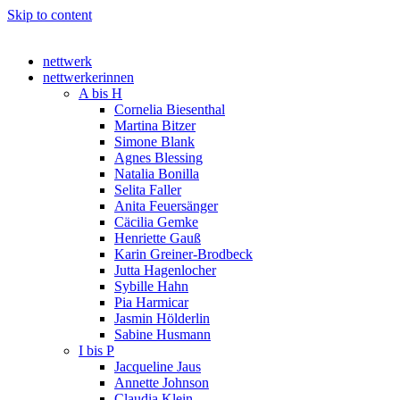
Skip to content
nettwerk
nettwerkerinnen
A bis H
Cornelia Biesenthal
Martina Bitzer
Simone Blank
Agnes Blessing
Natalia Bonilla
Selita Faller
Anita Feuersänger
Cäcilia Gemke
Henriette Gauß
Karin Greiner-Brodbeck
Jutta Hagenlocher
Sybille Hahn
Pia Harmicar
Jasmin Hölderlin
Sabine Husmann
I bis P
Jacqueline Jaus
Annette Johnson
Claudia Klein