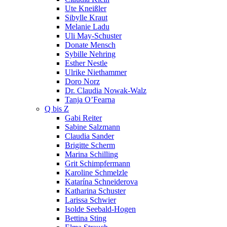
Ute Kneißler
Sibylle Kraut
Melanie Ladu
Uli May-Schuster
Donate Mensch
Sybille Nehring
Esther Nestle
Ulrike Niethammer
Doro Norz
Dr. Claudia Nowak-Walz
Tanja O’Fearna
Q bis Z
Gabi Reiter
Sabine Salzmann
Claudia Sander
Brigitte Scherm
Marina Schilling
Grit Schimpfermann
Karoline Schmelzle
Katarína Schneiderova
Katharina Schuster
Larissa Schwier
Isolde Seebald-Hogen
Bettina Sting